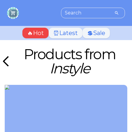
🔥Hot
⏰Latest
💲Sale
Products from
Instyle