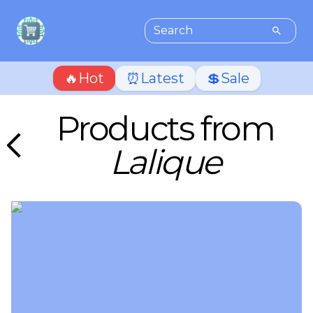
🔥Hot
⏰Latest
💲Sale
Products from
Lalique