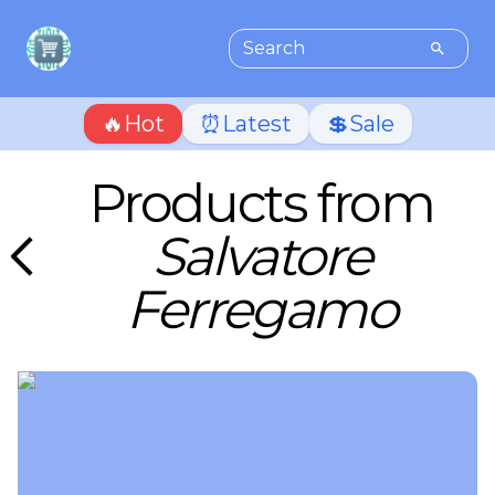
🔥Hot
⏰Latest
💲Sale
Products from
Salvatore
Ferregamo