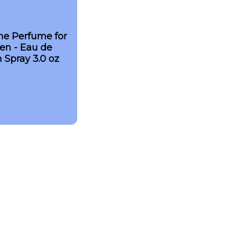
ne Perfume for
n - Eau de
 Spray 3.0 oz