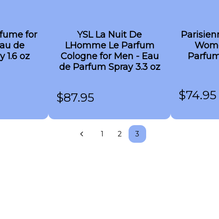
fume for
YSL La Nuit De
Parisien
au de
LHomme Le Parfum
Wome
 1.6 oz
Cologne for Men - Eau
Parfum
de Parfum Spray 3.3 oz
$
74.95
$
87.95
1
2
3