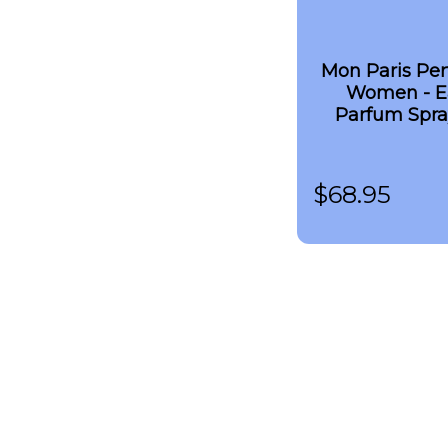
Mon Paris Per
Women - E
Parfum Spray
$
68.95