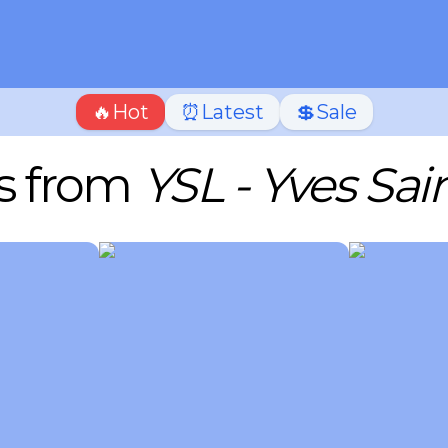
🔥Hot
⏰Latest
💲Sale
s from
YSL - Yves Sai